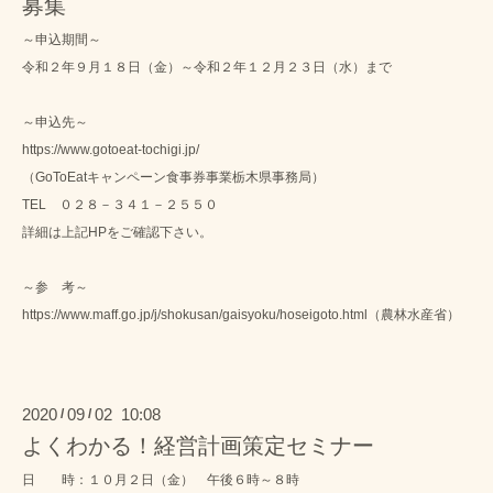
募集
～申込期間～
令和２年９月１８日（金）～令和２年１２月２３日（水）まで
～申込先～
https://www.gotoeat-tochigi.jp/
（GoToEatキャンペーン食事券事業栃木県事務局）
TEL ０２８－３４１－２５５０
詳細は上記HPをご確認下さい。
～参 考～
https://www.maff.go.jp/j/shokusan/gaisyoku/hoseigoto.html
（農林水産省）
2020
09
02 10:08
/
/
よくわかる！経営計画策定セミナー
日 時：１０月２日（金） 午後６時～８時