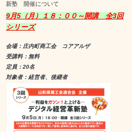
新塾 開催について
9月5（月）１８：００～開講 全3回
シリーズ
会場：庄内町商工会 コアアルザ
受講料：無料
定員：20名
対象者：経営者、後継者