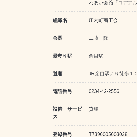
れあい会館「コアア
組織名
庄内町商工会
会長
工藤 隆
最寄り駅
余目駅
道順
JR余目駅より徒歩１
電話番号
0234-42-2556
設備・サービ
貸館
ス
登録番号
T7390005003028