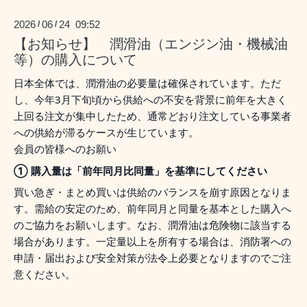
2026
06
24 09:52
/
/
【お知らせ】 潤滑油（エンジン油・機械油
等）の購入について
日本全体では、潤滑油の必要量は確保されています。ただ
し、今年3月下旬頃から供給への不安を背景に前年を大きく
上回る注文が集中したため、通常どおり注文している事業者
への供給が滞るケースが生じています。
会員の皆様へのお願い
① 購入量は「前年同月比同量」を基準にしてください
買い急ぎ・まとめ買いは供給のバランスを崩す原因となりま
す。需給の安定のため、前年同月と同量を基本とした購入へ
のご協力をお願いします。なお、潤滑油は危険物に該当する
場合があります。一定量以上を所有する場合は、消防署への
申請・届出および安全対策が法令上必要となりますのでご注
意ください。