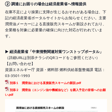
② 調達にお困りの場合は経済産業省へ情報提供
在庫不足により操業に支障が生じるおそれがある場合は、下
記の経済産業省ポータルサイトからお知らせください。主要
潤滑油メーカーによる直接販売スキームが新設されており、
全業種を対象に必要量の確保に向けた対応が行われていま
す。
▶ 経済産業省「中東情勢関連対策ワンストップポータル」
（詳細URLは別添チラシのQRコードをご参照ください）
【お問い合わせ】
資源エネルギー庁 資源・燃料部 燃料供給基盤整備課 電話：
03-3501-1993
別添１ 潤滑油における直接販売スキームの新設.pdf
別添２ 潤滑油（エンジン油や機械油など）を購入予定の皆様へのお願
い.pdf