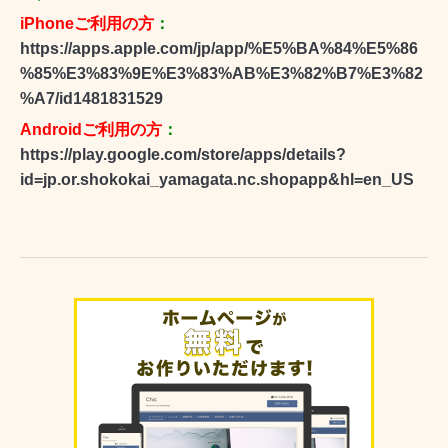
iPhoneご利用の方
：
https://apps.apple.com/jp/app/%E5%BA%84%E5%86
%85%E3%83%9E%E3%83%AB%E3%82%B7%E3%82
%A7/id1481831529
Androidご利用の方
：
https://play.google.com/store/apps/details?
id=jp.or.shokokai_yamagata.nc.shopapp&hl=en_US