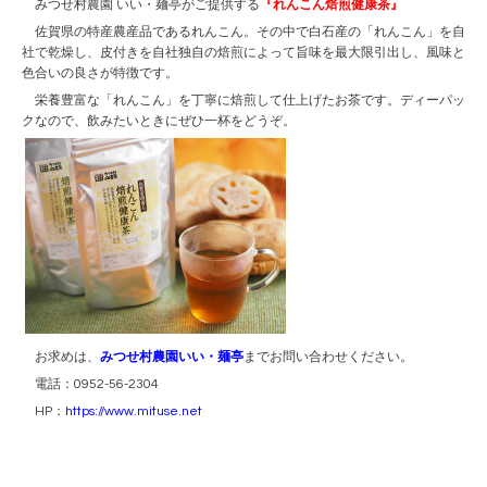
みつせ村農園 いい・麺亭がご提供する
『れんこん焙煎健康茶』
佐賀県の特産農産品であるれんこん。その中で白石産の「れんこん」を自
社で乾燥し、皮付きを自社独自の焙煎によって旨味を最大限引出し、風味と
色合いの良さが特徴です。
栄養豊富な「れんこん」を丁寧に焙煎して仕上げたお茶です。ディーパッ
クなので、飲みたいときにぜひ一杯をどうぞ。
お求めは、
みつせ村農園いい・麺亭
までお問い合わせください。
電話：0952-56-2304
HP：
https://www.mituse.net