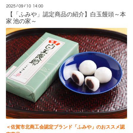
2025
/
09
/
10 14:00
【「ふみや」認定商品の紹介】白玉饅頭～本
家 池の家～
＜佐賀市北商工会認定ブランド「ふみや」のおススメ認