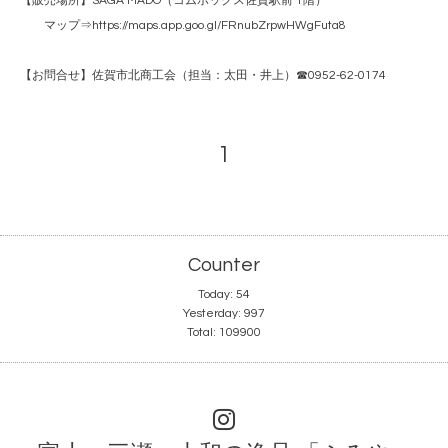
【販売場所】SAGA MADO（コムボックス佐賀駅前 1階）
マップ⇒
https://maps.app.goo.gl/FRnubZrpwHWgFuta8
【お問合せ】佐賀市北商工会（担当：太田・井上）☎0952-62-0174
1
Counter
Today:
54
Yesterday:
997
Total:
109900