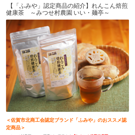
【「ふみや」認定商品の紹介】れんこん焙煎
健康茶 ～みつせ村農園 いい・麺亭～
＜佐賀市北商工会認定ブランド「ふみや」のおススメ認
定商品＞