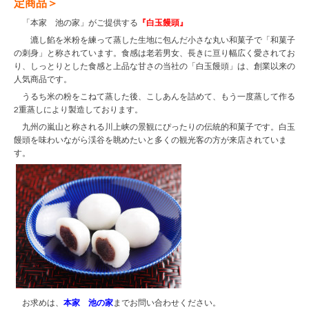
定商品＞
「本家 池の家」がご提供する
『白玉饅頭』
漉し餡を米粉を練って蒸した生地に包んだ小さな丸い和菓子で「和菓子
の刺身」と称されています。食感は老若男女、長きに亘り幅広く愛されてお
り、しっとりとした食感と上品な甘さの当社の「白玉饅頭」は、創業以来の
人気商品です。
うるち米の粉をこねて蒸した後、こしあんを詰めて、もう一度蒸して作る
2重蒸しにより製造しております。
九州の嵐山と称される川上峡の景観にぴったりの伝統的和菓子です。白玉
饅頭を味わいながら渓谷を眺めたいと多くの観光客の方が来店されていま
す。
お求めは、
本家 池の家
までお問い合わせください。