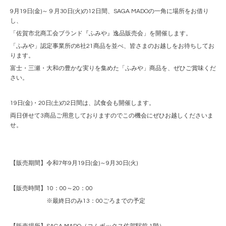
9月19日(金)～９月30日(火)の12日間、SAGA MADOの一角に場所をお借り
し、
「佐賀市北商工会ブランド『ふみや』逸品販売会」を開催します。
「ふみや」認定事業所の8社21商品を並べ、皆さまのお越しをお待ちしてお
ります。
富士・三瀬・大和の豊かな実りを集めた「ふみや」商品を、ぜひご賞味くだ
さい。
19日(金)・20日(土)の2日間は、試食会も開催します。
両日併せて3商品ご用意しておりますのでこの機会にぜひお越しくださいま
せ。
【販売期間】令和7年9月19日(金)～9月30日(火)
【販売時間】10：00～20：00
※最終日のみ13：00ごろまでの予定