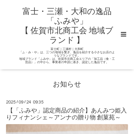
富士・三瀬・大和の逸品
「ふみや」
【 佐賀市北商工会 地域ブ
ランド 】
富士町｜三瀬村｜大和町
「ふ・み・や」は、三つの地域を繋ぎ、逸品を紹介する小さなお店のよ
うなブランドです。
地域ブランド「ふみや」は、佐賀市北商工会エリアの「加工品（食・工
芸品）」の中から、事業者の申請に基き、認定した逸品です。
お知らせ
2025
/
09
/
24 09:35
【「ふみや」認定商品の紹介】あんみつ姫入
りフィナンシェ～アンナの贈り物 創菓苑～