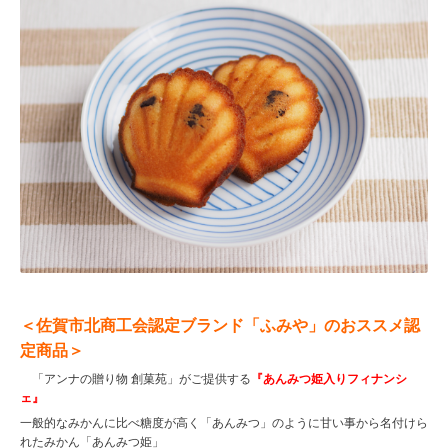
＜佐賀市北商工会認定ブランド「ふみや」のおススメ認
定商品＞
「アンナの贈り物 創菓苑」がご提供する
『あんみつ姫入りフィナンシ
ェ』
一般的なみかんに比べ糖度が高く「あんみつ」のように甘い事から名付けら
れたみかん「あんみつ姫」