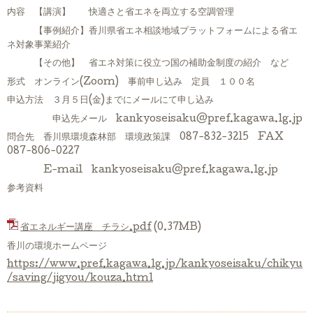
内容 【講演】 快適さと省エネを両立する空調管理
【事例紹介】香川県省エネ相談地域プラットフォームによる省エ
ネ対象事業紹介
【その他】 省エネ対策に役立つ国の補助金制度の紹介 など
形式 オンライン(Zoom) 事前申し込み 定員 １００名
申込方法 ３月５日(金)までにメールにて申し込み
申込先メール kankyoseisaku@pref.kagawa.lg.jp
問合先 香川県環境森林部 環境政策課 087-832-3215 FAX
087-806-0227
E-mail kankyoseisaku@pref.kagawa.lg.jp
参考資料
省エネルギー講座 チラシ.pdf
(0.37MB)
香川の環境ホームページ
https://www.pref.kagawa.lg.jp/kankyoseisaku/chikyu
/saving/jigyou/kouza.html