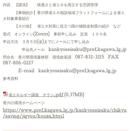
内容 【講演】 快適さと省エネを両立する空調管理
【事例紹介】香川県省エネ相談地域プラットフォームによる省エ
ネ対象事業紹介
【その他】 省エネ対策に役立つ国の補助金制度の紹介 など
形式 オンライン(Zoom) 事前申し込み 定員 １００名
申込方法 ３月５日(金)までにメールにて申し込み
申込先メール kankyoseisaku@pref.kagawa.lg.jp
問合先 香川県環境森林部 環境政策課 087-832-3215 FAX
087-806-0227
E-mail kankyoseisaku@pref.kagawa.lg.jp
参考資料
省エネルギー講座 チラシ.pdf
(0.37MB)
香川の環境ホームページ
https://www.pref.kagawa.lg.jp/kankyoseisaku/chikyu
/saving/jigyou/kouza.html