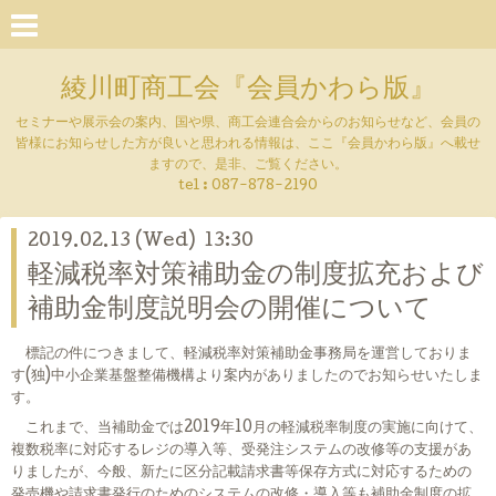
綾川町商工会『会員かわら版』
セミナーや展示会の案内、国や県、商工会連合会からのお知らせなど、会員の
皆様にお知らせした方が良いと思われる情報は、ここ『会員かわら版』へ載せ
ますので、是非、ご覧ください。
tel :
087-878-2190
2019.02.13 (Wed) 13:30
軽減税率対策補助金の制度拡充および
補助金制度説明会の開催について
標記の件につきまして、軽減税率対策補助金事務局を運営しておりま
す(独)中小企業基盤整備機構より案内がありましたのでお知らせいたしま
す。
これまで、当補助金では2019年10月の軽減税率制度の実施に向けて、
複数税率に対応するレジの導入等、受発注システムの改修等の支援があ
りましたが、今般、新たに区分記載請求書等保存方式に対応するための
発売機や請求書発行のためのシステムの改修・導入等も補助金制度の拡