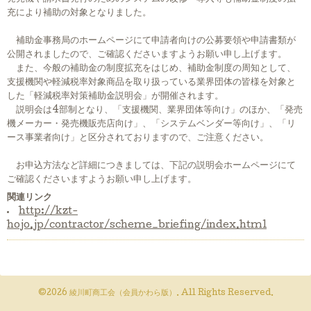
充により補助の対象となりました。
補助金事務局のホームページにて申請者向けの公募要領や申請書類が
公開されましたので、ご確認くださいますようお願い申し上げます。
また、今般の補助金の制度拡充をはじめ、補助金制度の周知として、
支援機関や軽減税率対象商品を取り扱っている業界団体の皆様を対象と
した「軽減税率対策補助金説明会」が開催されます。
説明会は4部制となり、「支援機関、業界団体等向け」のほか、「発売
機メーカー・発売機販売店向け」、「システムベンダー等向け」、「リ
ース事業者向け」と区分されておりますので、ご注意ください。
お申込方法など詳細につきましては、下記の説明会ホームページにて
ご確認くださいますようお願い申し上げます。
関連リンク
http://kzt-
hojo.jp/contractor/scheme_briefing/index.html
©2026
綾川町商工会（会員かわら版）
. All Rights Reserved.