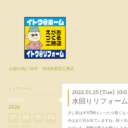
山梨の地に16年 地域密着型工務店
トップページ
2022.01.25 (Tue) 10:0
お知らせ
水回りリフォーム
2026
少し前は夕方5時といったら暗くな
07
06
05
04
今はまだ日が出ていますね。段々日