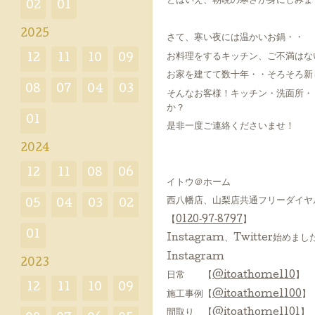
とはいえ、朝晩の寒さが身にしみま
02
01
2025
さて、寒い夜には温かいお鍋・・
お料理をするキッチン、ご不満はな
12
11
10
09
お家を建てて数十年・・そろそろ新
08
07
04
03
そんなお客様！キッチン・洗面所・
か？
01
是非一度ご連絡くださいませ！
2024
12
11
08
06
イトウ＠ホーム
西八幡店、山梨店共通フリーダイヤ
05
04
03
02
【
0120‐97‐8797
】
01
Instagram、Twitter始めまし
Instagram
2023
日常 【
@itoathome110
】
12
11
10
09
施工事例【
@itoathome1100
】
間取り 【
@itoathome1101
】