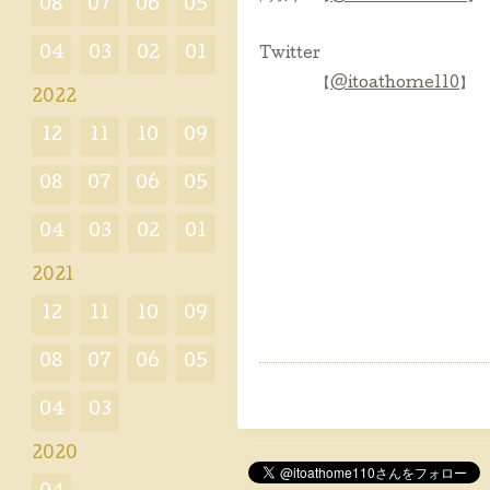
08
07
06
05
04
03
02
01
Twitter
【
@itoathome110
】
2022
12
11
10
09
08
07
06
05
04
03
02
01
2021
12
11
10
09
08
07
06
05
04
03
2020