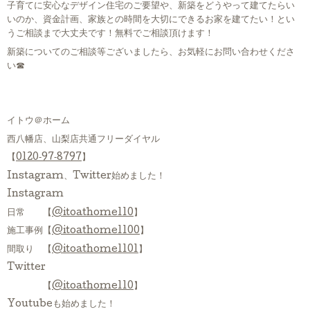
子育てに安心なデザイン住宅のご要望や、新築をどうやって建てたらい
いのか、資金計画、家族との時間を大切にできるお家を建てたい！とい
うご相談まで大丈夫です！無料でご相談頂けます！
新築についてのご相談等ございましたら、お気軽にお問い合わせくださ
い☎
イトウ＠ホーム
西八幡店、山梨店共通フリーダイヤル
【
0120‐97‐8797
】
Instagram、Twitter始めました！
Instagram
日常 【
@itoathome110
】
施工事例【
@itoathome1100
】
間取り 【
@itoathome1101
】
Twitter
【
@itoathome110
】
Youtubeも始めました！