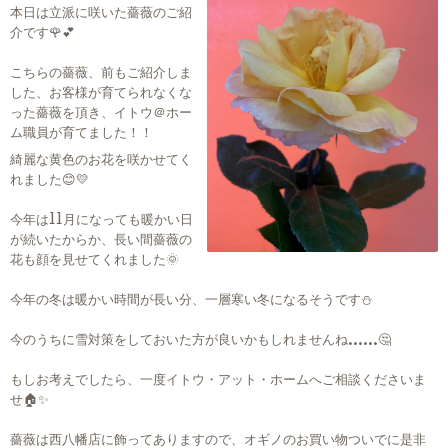
本日は立派に咲いた薔薇のご紹
介です🌹💕
こちらの薔薇、前もご紹介しま
した、お客様が育てられなくな
った薔薇を頂き、イトウ＠ホー
ム職員が育てました！！
綺麗な黄色のお花を咲かせてく
れました😊💛
今年は11月になっても暖かい日
が続いたからか、長い間薔薇の
花も顔を見せてくれました🌞
今年の冬は暖かい時間が長い分、一層寒い冬になるそうです⛄
今のうちに雪対策をしておいた方が良いかもしれませんね……🤔
もしお考えでしたら、一度イトウ・アット・ホームへご相談くださいま
せ🏠✨
薔薇は西八幡店に飾ってありますので、オギノのお買い物ついでに是非