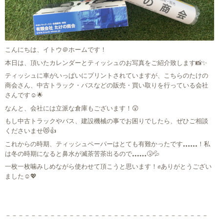
こんにちは、イトウ＠ホームです！
本日は、頂いたカレンダーとティッシュのお写真をご紹介致します📸✨
ティッシュに車がいっぱいにプリントされていますが、こちらのたけの
商会さん、中古トラック・バスなどの販売・買い取りを行っている会社
さんです☺🌟
なんと、会社には立派な倉庫もございます！😲
もし中古トラックやバス、建設機械の事でお困りでしたら、ぜひご相談
くださいませ😻👍
これからの時期、ティッシュペーパーはとても有難かったです……！私
は冬の時期になると鼻水が滅茶苦茶出るので……🤧💦
一枚一枚噛みしめながら使わせて頂こうと思います！✊ありがとうござい
ました☺💖
－－－－－－－－－－－－－－－－－－－－－－－－－－－－－－－－