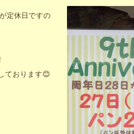
日が定休日ですの
)
！
しております😊