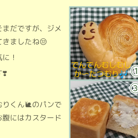
そまだですが、ジメ
きましたね😒
気に！
❣️
』
りくん🐌のパンで
お腹にはカスタード