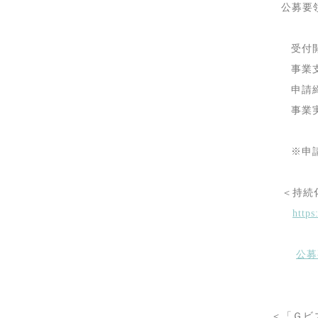
公募要
受付
事業
事
※申
＜持続
https
公募
＜「Ｇビ