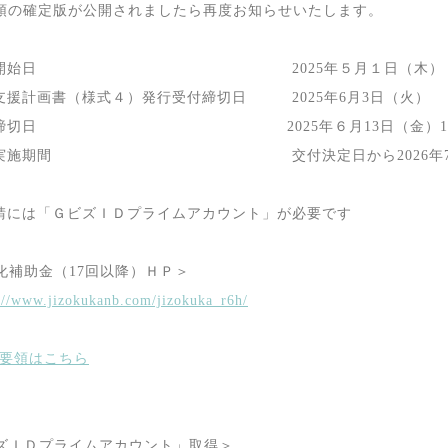
領の確定版が公開されましたら再度お知らせいたします。
開始日
2025
年５月１日（木）
支援計画書（様式４）発行受付締切日
2025
年
6
月
3
日（火）
申請締切日
2025
年６月
13
日（金）
1
業実施期間 交付決定日から
2026
年
請には「ＧビズＩＤプライムアカウント」が必要です
化補助金（
17
回以降）ＨＰ＞
://www.jizokukanb.com/jizokuka_r6h/
要領はこちら
ズＩＤプライムアカウント」取得＞