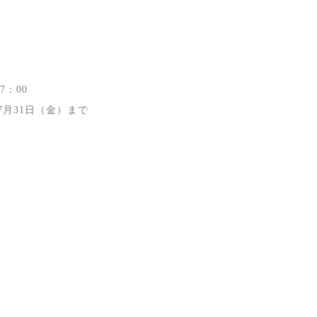
7
：
00
7
月
31
日（金）まで