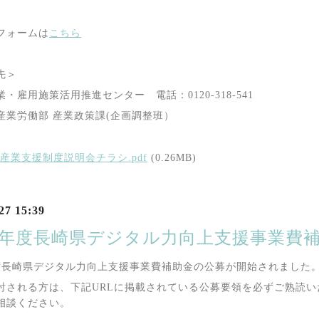
フォームは
こちら
先＞
業・雇用施策活用推進センター 電話：
0120-318-541
産業労働部 産業政策課
(
企画調整班）
産業支援制度説明会チラシ.pdf
(0.26MB)
27 15:39
7年度長崎県デジタル力向上支援事業費
度長崎県デジタル力向上支援事業費補助金の公募が開始されました
討される方は、下記
URL
に掲載されている公募要領を必ずご熟読い
相談ください。