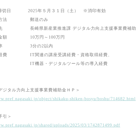
請締切日
2025
年５月３１日（土） ※消印有効
方法 郵送のみ
 長崎県新産業推進課 デジタル力向上支援事業費補助
助金額
10
万円～
100
万円
助率
3
分の
2
以内
象経費
IT
関連の講座受講経費・資格取得経費、
IT
機器・デジタルツール等の導入経費
デジタル力向上支援事業費補助金ＨＰ＞
ww.pref.nagasaki.jp/object/shikaku-shiken-bosyu/boshu/714682.html
手引＞
ww.pref.nagasaki.jp/shared/uploads/2025/03/1742871499.pdf