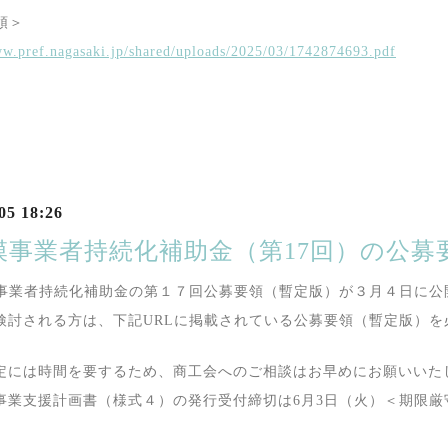
領＞
ww.pref.nagasaki.jp/shared/uploads/2025/03/1742874693.pdf
05 18:26
模事業者持続化補助金（第17回）の公
業者持続化補助金の第１７回公募要領（暫定版）が３月４日に公
検討される方は、下記
URL
に掲載されている公募要領（暫定版）を
定には時間を要するため、商工会へのご相談はお早めにお願いいた
事業支援計画書（様式４）の発行受付締切は
6
月
3
日（火）＜期限厳