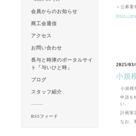
＜公募要
会員からのお知らせ
https://w
商工会通信
アクセス
お問い合わせ
長与と時津のポータルサイ
2025/03/
ト「与いひと時」
小規
ブログ
小規模事
スタッフ紹介
申請を
い。
計画策
RSSフィード
なお、