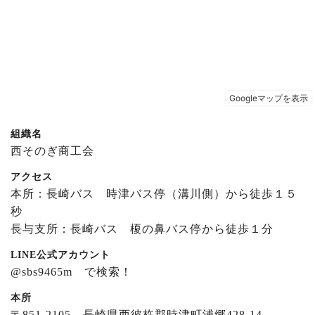
組織名
西そのぎ商工会
アクセス
本所：長崎バス 時津バス停（溝川側）から徒歩１５
秒
長与支所：長崎バス 榎の鼻バス停から徒歩１分
LINE公式アカウント
@sbs9465m で検索！
本所
〒851-2105 長崎県西彼杵郡時津町浦郷428-14