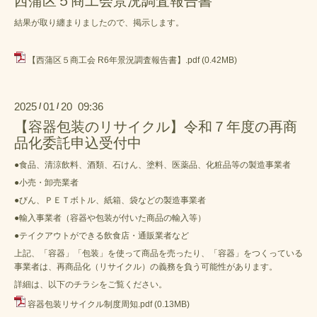
西蒲区５商工会景況調査報告書
結果が取り纏まりましたので、掲示します。
【西蒲区５商工会 R6年景況調査報告書】.pdf
(0.42MB)
2025
01
20 09:36
/
/
【容器包装のリサイクル】令和７年度の再商
品化委託申込受付中
●食品、清涼飲料、酒類、石けん、塗料、医薬品、化粧品等の製造事業者
●小売・卸売業者
●びん、ＰＥＴボトル、紙箱、袋などの製造事業者
●輸入事業者（容器や包装が付いた商品の輸入等）
●テイクアウトができる飲食店・通販業者など
上記、「容器」「包装」を使って商品を売ったり、「容器」をつくっている
事業者は、再商品化（リサイクル）の義務を負う可能性があります。
詳細は、以下のチラシをご覧ください。
容器包装リサイクル制度周知.pdf
(0.13MB)