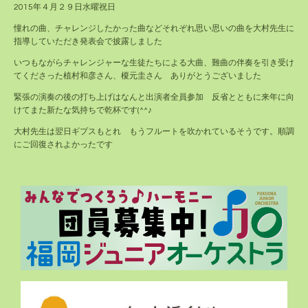
2015年４月２９日水曜祝日
憧れの曲、チャレンジしたかった曲などそれぞれ思い思いの曲を大村先生に
指導していただき発表会で披露しました
いつもながらチャレンジャーな生徒たちによる大曲、難曲の伴奏を引き受け
てくださった植村和彦さん、榎元圭さん ありがとうございました
緊張の演奏の後の打ち上げはなんと出演者全員参加 反省とともに来年に向
けてまた新たな気持ちで乾杯です(^^♪
大村先生は翌日ギプスもとれ もうフルートを吹かれているそうです。順調
にご回復されよかったです