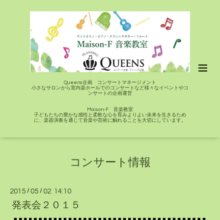
Queens企画 コンサートマネージメント
小さなサロンから室内楽ホールでのコンサートなど様々なイベントやコ
ンサートの企画運営
Maison-F 音楽教室
子どもたちの豊かな感性と柔軟な心を育みよりよい未来を生きるため
に、楽器演奏を通じて音楽や芸術に触れることを大切にしています。
コンサート情報
2015
/
05
/
02 14:10
発表会２０１５