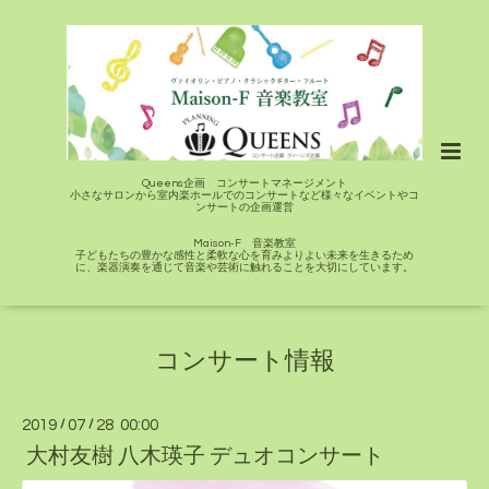
Queens企画 コンサートマネージメント
小さなサロンから室内楽ホールでのコンサートなど様々なイベントやコ
ンサートの企画運営
Maison-F 音楽教室
子どもたちの豊かな感性と柔軟な心を育みよりよい未来を生きるため
に、楽器演奏を通じて音楽や芸術に触れることを大切にしています。
コンサート情報
2019
/
07
/
28 00:00
大村友樹 八木瑛子 デュオコンサート