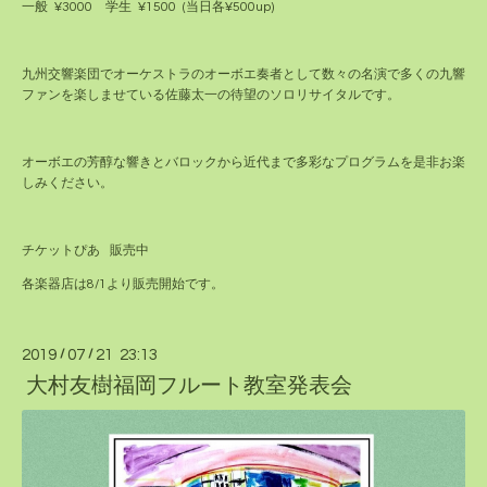
一般 ¥3000 学生 ¥1500 (当日各¥500up)
九州交響楽団でオーケストラのオーボエ奏者として数々の名演で多くの九響
ファンを楽しませている佐藤太一の待望のソロリサイタルです。
オーボエの芳醇な響きとバロックから近代まで多彩なプログラムを是非お楽
しみください。
チケットぴあ 販売中
各楽器店は8/1より販売開始です。
2019
/
07
/
21 23:13
大村友樹福岡フルート教室発表会