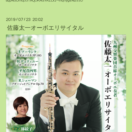
sqp%3Dmq331AQOKAGYAZLxz--lnqfIygE%253D
2019
/
07
/
23 20:02
佐藤太一オーボエリサイタル