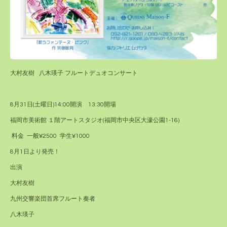
大村友樹 八木瑛子 フルートデュオコンサート
8月31日(土曜日)14:00開演 13:30開場
福岡市美術館 １階アートスタジオ(福岡市中央区大濠公園1-16)
料金 一般¥2500 学生¥1000
8月1日より発売！
出演
大村友樹
九州交響楽団首席フルート奏者
八木瑛子