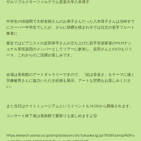
ザルツブルクモーツァルテウム音楽大学八木瑛子
中学生の頃福岡で大村友樹さんのお弟子さんだった八木瑛子さんは当時すで
にスーパー中学生でしたが、さらに研鑽を積まれ今では注文の若手フルート
奏者に
最近ではピアニストの反田恭平さんが立ち上げた若手音楽家達のMLMナシ
ョナル管弦楽団のメンバーとしてツアーに参加し、反田さんとのCDもリリ
ース、これからのご活躍が楽しみです。
会場は美術館のアートギャラリーですので、「絵は音楽さ」をテーマに描く
宗像敏男さんに協力いただき絵画も展示。アートな空間もお楽しみくださ
い。
また当日はナイトミュージアムというイベントも16:00から開催されます。
コンサート終了後は美術館で夏祭りも楽しめますよ😊
https://search.yahoo.co.jp/amp/s/dayori.city.fukuoka.lg.jp/79395/amp/%3Fu