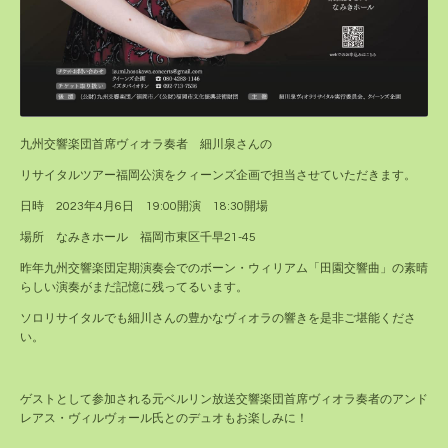
九州交響楽団首席ヴィオラ奏者 細川泉さんの
リサイタルツアー福岡公演をクィーンズ企画で担当させていただきます。
日時 2023年4月6日 19:00開演 18:30開場
場所 なみきホール 福岡市東区千早21-45
昨年九州交響楽団定期演奏会でのボーン・ウィリアム「田園交響曲」の素晴
らしい演奏がまだ記憶に残ってるいます。
ソロリサイタルでも細川さんの豊かなヴィオラの響きを是非ご堪能くださ
い。
ゲストとして参加される元ベルリン放送交響楽団首席ヴィオラ奏者のアンド
レアス・ヴィルヴォール氏とのデュオもお楽しみに！