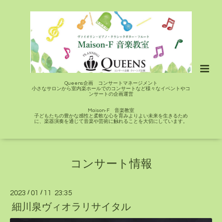
Queens企画 コンサートマネージメント
小さなサロンから室内楽ホールでのコンサートなど様々なイベントやコ
ンサートの企画運営
Maison-F 音楽教室
子どもたちの豊かな感性と柔軟な心を育みよりよい未来を生きるため
に、楽器演奏を通じて音楽や芸術に触れることを大切にしています。
コンサート情報
2023
/
01
/
11 23:35
細川泉ヴィオラリサイタル