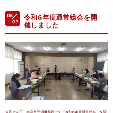
05
令和6年度通常総会を開
07
催しました
４月２４日、本会八郎潟事務所にて「令和
6
年度通常総会」を開