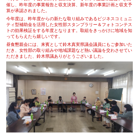
催し、昨年度の事業報告と収支決算、新年度の事業計画と収支予
算が承認されました。
今年度は、昨年度からの新たな取り組みであるビジネスコミュニ
ティ型補助金を活用した女性部スタンプラリー＆フォトコンテス
トの効果検証をする年度となります。取組をきっかけに地域を知
ってもらえたら嬉しいです。
昼食懇親会には、来賓として鈴木真実県議会議員にもご参加いた
だき、女性部の取り組みや地域課題など熱い議論を交わさせてい
ただきました、鈴木県議ありがとうございました。