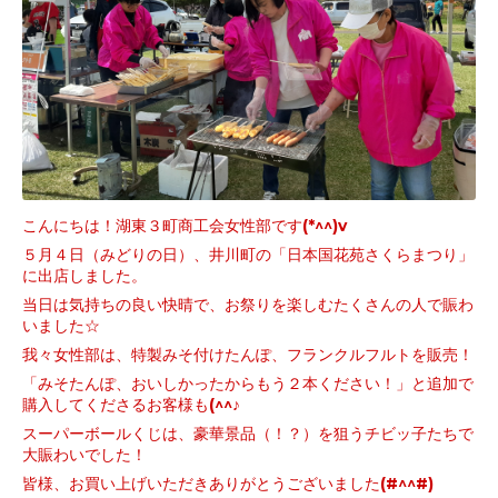
こんにちは！湖東３町商工会女性部です(*^^)v
５月４日（みどりの日）、井川町の「日本国花苑さくらまつり」
に出店しました。
当日は気持ちの良い快晴で、お祭りを楽しむたくさんの人で賑わ
いました☆
我々女性部は、特製みそ付けたんぽ、フランクルフルトを販売！
「みそたんぽ、おいしかったからもう２本ください！」と追加で
購入してくださるお客様も(^^♪
スーパーボールくじは、豪華景品（！？）を狙うチビッ子たちで
大賑わいでした！
皆様、お買い上げいただきありがとうございました(#^^#)