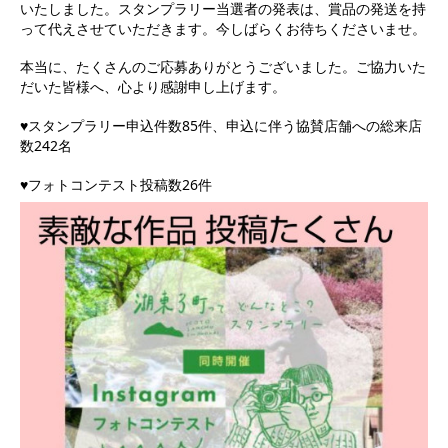
いたしました。スタンプラリー当選者の発表は、賞品の発送を持
って代えさせていただきます。今しばらくお待ちくださいませ。
本当に、たくさんのご応募ありがとうございました。ご協力いた
だいた皆様へ、心より感謝申し上げます。
♥
スタンプラリー申込件数
85
件、申込に伴う協賛店舗への総来店
数
242
名
♥
フォトコンテスト投稿数
26
件