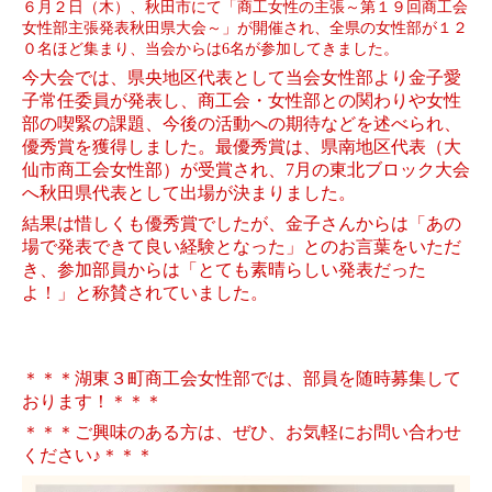
６
月２日（木）、
秋田市にて「商工女性の主張～第１９回商工会
女性部主張発表秋田県大会～」が開催され、全県の女性部が１２
０名ほど集まり、当会からは
6
名が参加してきました
。
今大会では、県央地区代表として当会女性部より金子愛
子常任委員が発表し、商工会・女性部との関わりや女性
部の喫緊の課題、今後の活動への期待などを述べられ、
優秀賞を獲得しました。
最優秀賞は、県南地区代表（大
仙市商工会女性部）が受賞され、
7
月の東北ブロック大会
へ秋田県代表として出場が決まりました。
結果は惜しくも優秀賞でしたが、金子さんからは「あの
場で発表できて良い経験となった」とのお言葉をいただ
き、参加部員からは「とても素晴らしい発表だった
よ！」と称賛されていました。
＊＊＊湖東３町商工会女性部では、部員を随時募集して
おります！＊＊＊
＊＊＊ご興味のある方は、ぜひ、お気軽にお問い合わせ
ください♪＊＊＊