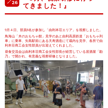
26
てきました！』
9
月４日、部員
8
名が参加し「由利本荘エリア」を視察しました。
鳥海山「木のおもちゃ館」見学のあと由利高原鉄道「おもちゃ列
車」に乗車、矢島駅前にある天寿酒造にて蔵内を見学、各所で由
利本荘商工会女性部員が出迎えてくれました。
昼食交流会は由利本荘商工会女性部長が経営している居酒屋「勘
乃」で開かれ、有意義な視察研修となりました。