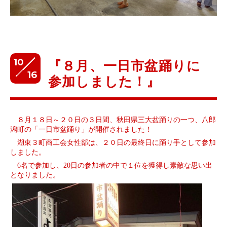
10
『８月、一日市盆踊りに
16
参加しました！』
８
月１８日～２０日の３日間、秋田県三大盆踊りの一つ、八郎
潟町の「一日市盆踊り」が開催されました！
湖東３町商工会女性部は、２０日の最終日に踊り手として参加
しました。
6
名で参加し、
20
日の参加者の中で１位を獲得し素敵な思い出
となりました。