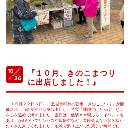
10
『１０月、きのこまつり
26
に出店しました！』
１０月２２日（日）、五城目町秋の朝市「きのこまつり」が開
催され、当会女性部も屋台出店し、特製「味噌付けたんぽ」など
を心を込めて焼きました。当日は「仮装ｄｅ朝ぷら」イベントも
あり、かわいいプリンセスや孫悟空など、普段会えないお客様が
たくさん来てくれました。地域で盛り上がった楽しい時間でし