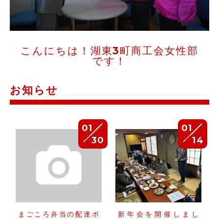
こんにちは！湖東3町商工会女性部
です！
お知らせ
01
01
30
14
まごころ弁当の配達ボ
新年会を開催しまし