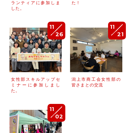
ランティアに参加しま
た！
した。
11
11
26
21
女性部スキルアップセ
潟上市商工会女性部の
ミナーに参加しまし
皆さまとの交流
た。
11
02