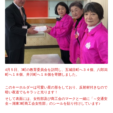
4
月５日、
3
町の教育委員会を訪問し、
五城目町へ３４個、八郎潟
町へ１８個、井川町へ１８個を寄贈しました。
このキーホルダーは可愛い星の形をしており、反射材付きなので
暗い夜道でもキラッと光ります
！
そして表面には、女性部及び商工会のマークと一緒に「～交通安
全～湖東
3
町商工会女性部」のシールを貼り付けしています♪