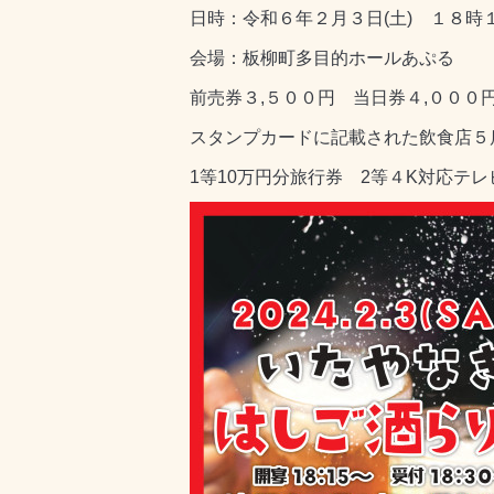
日時：令和６年２月３日(土) １８時
会場：板柳町多目的ホールあぷる
前売券３,５００円 当日券４,０００
スタンプカードに記載された飲食店５
1等10万円分旅行券 2等４K対応テ