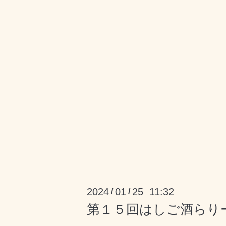
2024
01
25 11:32
/
/
第１５回はしご酒らり