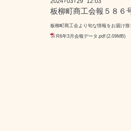
2024
03
29 12:03
/
/
板柳町商工会報５８６
板柳町商工会より旬な情報をお届け致
R6年3月会報データ.pdf
(2.09MB)