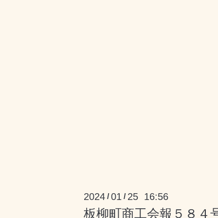
2024
01
25 16:56
/
/
板柳町商工会報５８４