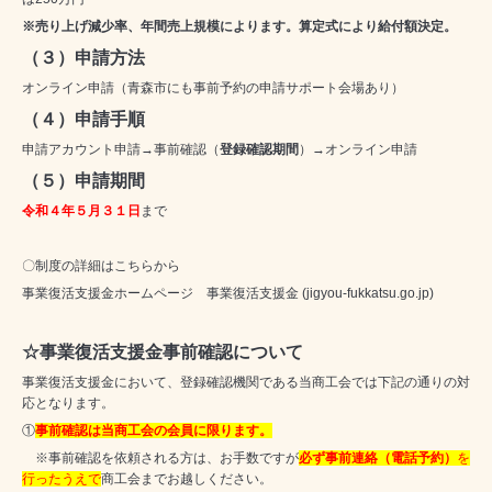
※売り上げ減少率、年間売上規模によります。算定式により給付額決定。
（３）申請方法
オンライン申請（青森市にも事前予約の申請サポート会場あり）
（４）申請手順
申請アカウント申請→事前確認（
登録確認期間
）→オンライン申請
（５）申請期間
令和４年５月３１日
まで
〇制度の詳細はこちらから
事業復活支援金ホームページ
事業復活支援金 (jigyou-fukkatsu.go.jp)
☆事業復活支援金事前確認について
事業復活支援金において、登録確認機関である当商工会では下記の通りの対
応となります。
①
事前確認は当商工会の会員に限ります。
※事前確認を依頼される方は、お手数ですが
必ず事前連絡（電話予約）
を
行ったうえで
商工会までお越しください。