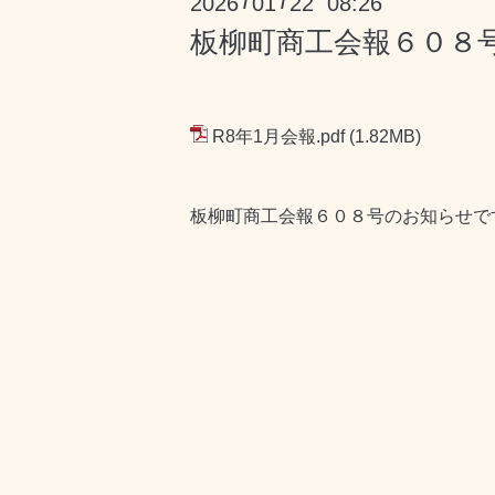
2026
01
22 08:26
/
/
板柳町商工会報６０８
R8年1月会報.pdf
(1.82MB)
板柳町商工会報６０８号のお知らせで