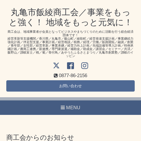
丸亀市飯綾商工会／事業をもっ
と強く！ 地域をもっと元気に！
商工会は、地域事業者が会員となってビジネスやまちづくりのために活動を行う総合経済
団体です！
経営革新等支援機関／香川県／丸亀市／飯山町／綾歌町／経営発達支援計画／事業継続力
強化計画／伴走型支援／事業計画／経営相談／税務／経理／労働／販路開拓／融資／創業
／青年部／女性部／経営革新／事業承継／経営力向上計画／先端設備等導入計画／特例承
継計画／農商工連携／新連携／専門家派遣／補助金／助成金／講習会／セミナー／共済／
飯野山／讃岐富士／桃／菊／骨付鳥／あやうたふるさとまつり／丸亀市創業塾／讃岐のイ
ッピン
0877-86-2156
お問い合わせ
MENU
商工会からのお知らせ