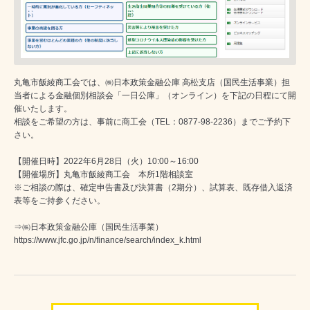
丸亀市飯綾商工会では、㈱日本政策金融公庫 高松支店（国民生活事業）担
当者による金融個別相談会「一日公庫」（オンライン）を下記の日程にて開
催いたします。
相談をご希望の方は、事前に商工会（TEL：0877-98-2236）までご予約下
さい。
【開催日時】2022年6月28日（火）10:00～16:00
【開催場所】丸亀市飯綾商工会 本所1階相談室
※ご相談の際は、確定申告書及び決算書（2期分）、試算表、既存借入返済
表等をご持参ください。
⇒㈱日本政策金融公庫（国民生活事業）
https://www.jfc.go.jp/n/finance/search/index_k.html