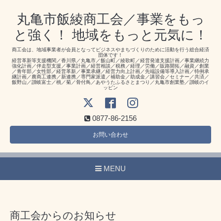
丸亀市飯綾商工会／事業をもっ
と強く！ 地域をもっと元気に！
商工会は、地域事業者が会員となってビジネスやまちづくりのために活動を行う総合経済
団体です！
経営革新等支援機関／香川県／丸亀市／飯山町／綾歌町／経営発達支援計画／事業継続力
強化計画／伴走型支援／事業計画／経営相談／税務／経理／労働／販路開拓／融資／創業
／青年部／女性部／経営革新／事業承継／経営力向上計画／先端設備等導入計画／特例承
継計画／農商工連携／新連携／専門家派遣／補助金／助成金／講習会／セミナー／共済／
飯野山／讃岐富士／桃／菊／骨付鳥／あやうたふるさとまつり／丸亀市創業塾／讃岐のイ
ッピン
0877-86-2156
お問い合わせ
MENU
商工会からのお知らせ