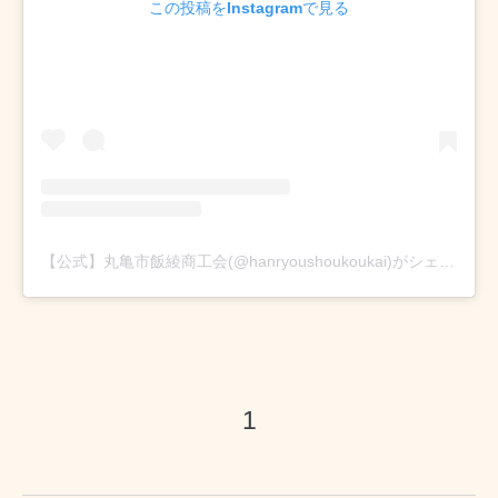
この投稿をInstagramで見る
【公式】丸亀市飯綾商工会(@hanryoushoukoukai)がシェアした投稿
1