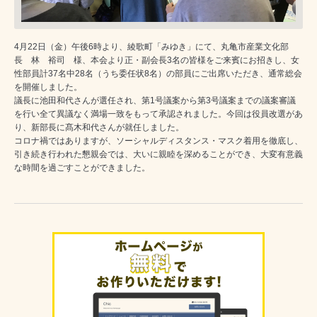
4月22日（金）午後6時より、綾歌町「みゆき」にて、丸亀市産業文化部
長 林 裕司 様、本会より正・副会長3名の皆様をご来賓にお招きし、女
性部員計37名中28名（うち委任状8名）の部員にご出席いただき、通常総会
を開催しました。
議長に池田和代さんが選任され、第1号議案から第3号議案までの議案審議
を行い全て異議なく満場一致をもって承認されました。今回は役員改選があ
り、新部長に髙木和代さんが就任しました。
コロナ禍ではありますが、ソーシャルディスタンス・マスク着用を徹底し、
引き続き行われた懇親会では、大いに親睦を深めることができ、大変有意義
な時間を過ごすことができました。