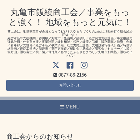
丸亀市飯綾商工会／事業をもっ
と強く！ 地域をもっと元気に！
商工会は、地域事業者が会員となってビジネスやまちづくりのために活動を行う総合経済
団体です！
経営革新等支援機関／香川県／丸亀市／飯山町／綾歌町／経営発達支援計画／事業継続力
強化計画／伴走型支援／事業計画／経営相談／税務／経理／労働／販路開拓／融資／創業
／青年部／女性部／経営革新／事業承継／経営力向上計画／先端設備等導入計画／特例承
継計画／農商工連携／新連携／専門家派遣／補助金／助成金／講習会／セミナー／共済／
飯野山／讃岐富士／桃／菊／骨付鳥／あやうたふるさとまつり／丸亀市創業塾／讃岐のイ
ッピン
0877-86-2156
お問い合わせ
MENU
商工会からのお知らせ