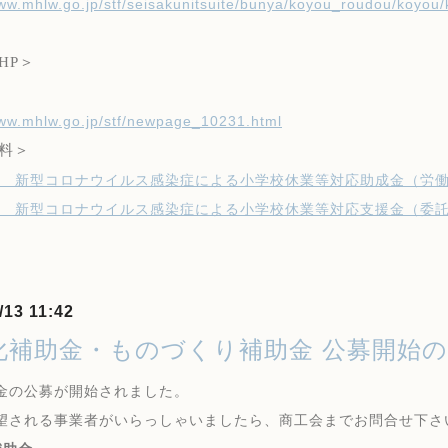
www.mhlw.go.jp/stf/seisakunitsuite/bunya/koyou_roudou/koyo
HP
＞
www.mhlw.go.jp/stf/newpage_10231.html
料＞
 新型コロナウイルス感染症による小学校休業等対応助成金（労働者
 新型コロナウイルス感染症による小学校休業等対応支援金（委託を
/13 11:42
化補助金・ものづくり補助金 公募開始
金の公募が開始されました。
望される事業者がいらっしゃいましたら、商工会までお問合せ下さ