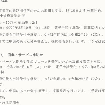
補助金
業者の販路開拓等のための取組を支援。3月10日より 公募開始。
小規模事業者 等
～50万円 補助率：2/3
：令和2年3月10日（火）18時～ 電子申請：準備中 応募締切：令
切後も申請受付を継続し、令和2年度内には令和2年6月（2次）、1
に申請のあった分を審査し、採択発表を行いま す。（予定は変
くり・商業・サービス補助金
サービス開発や生産プロセス改善等のための設備投資等を支援。
：令和2年3月10日（火）17時～ 電子申請受付 ：令和2年3月26
締切）
切後も申請受付を継続し、令和2年度内には令和2年5月（2次）、8
け、
に申請のあった分を 審査し、採択発表を行います。（予定は変
情報
れる活用例