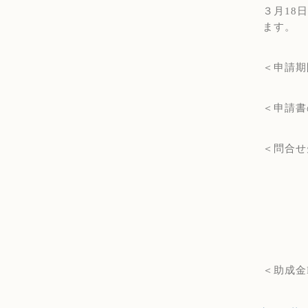
３月
18
日
ます。
＜申請期
＜申請書
＜問合せ
＜助成金