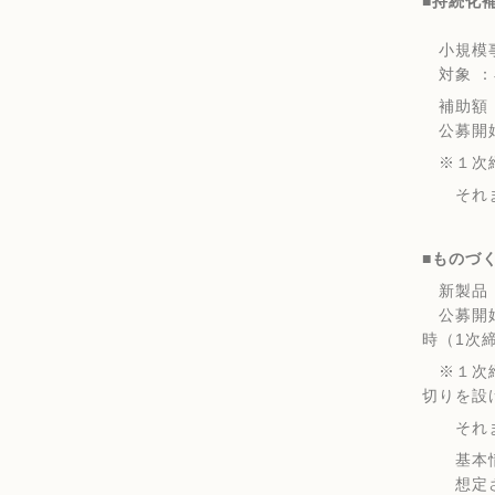
■持続化
小規模事
対象 ：
補助額：
公募開始
※１次締
それまで
■ものづ
新製品・
公募開始 
時（1次
※１次締
切りを設
それまで
基本
想定さ