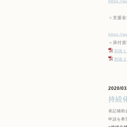
https://
＜支援金
https://
＜添付資
別添１
別添２
2020/03
持続
表記補助
申請を希