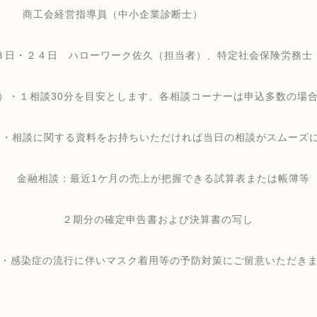
商工会経営指導員（中小企業診断士）
・２４日 ハローワーク佐久（担当者）、特定社会保険労務士
）・１相談
30
分を目安とします。各相談コーナーは申込多数の場
・相談に関する資料をお持ちいただければ当日の相談がスムーズ
相談：最近
1
ケ月の売上が把握できる試算表または帳簿等
２期分の確定申告書および決算書の写し
・感染症の流行に伴いマスク着用等の予防対策にご留意いただき