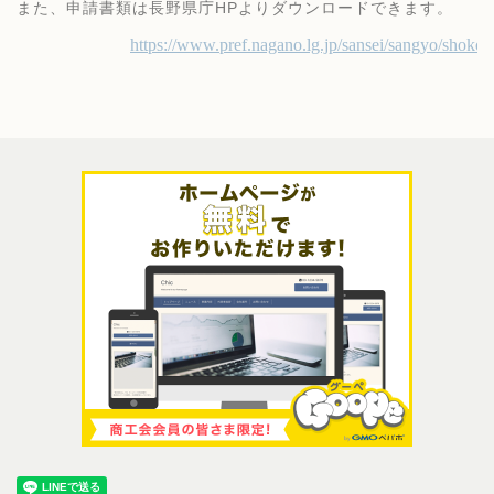
また、申請書類は長野県庁HPよりダウンロードできます。
https://www.pref.nagano.lg.jp/sansei/sangyo/shok