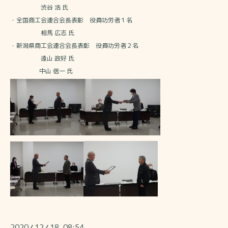
渋谷 浩 氏
・全国商工会連合会長表彰 役員功労者１名
相馬 広志 氏
・新潟県商工会連合会長表彰 役員功労者２名
遠山 政好 氏
中山 信一 氏
2020
12
18 08:54
/
/