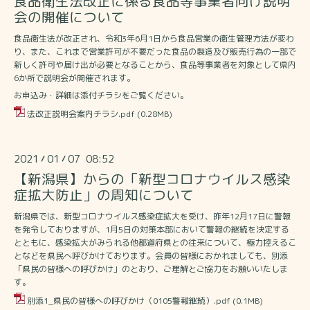
食品衛生法改正に係る食品等事業者向け説明
会の開催について
食品衛生法が改正され、令和3年6月1日から食品営業の衛生管理方法が変わ
り、また、これまで営業許可が不要だった食品の製造及び販売行為の一部で
新しく許可や届け出が必要となることから、食品等事業者を対象として県内
6か所で説明会が開催されます。
お申込み・詳細は添付チラシをご覧ください。
法改正説明会案内チラシ.pdf
(0.28MB)
2021
01
07 08:52
/
/
【新潟県】からの「新型コロナウイルス感染
症拡大防止」の周知について
新潟県では、新型コロナウイルス感染症拡大を受け、昨年12月17日に警報
を発令しておりますが、1月5日の対策本部において警報の継続を決定する
とともに、感染拡大がみられる他都道府県との往来について、極力控えるこ
となどを県民へ呼びかけております。会員の皆様におかれましても、別添
「県民の皆様への呼びかけ」のとおり、ご理解とご協力をお願いいたしま
す。
別添1_県民の皆様への呼びかけ（0105警報継続）.pdf
(0.1MB)