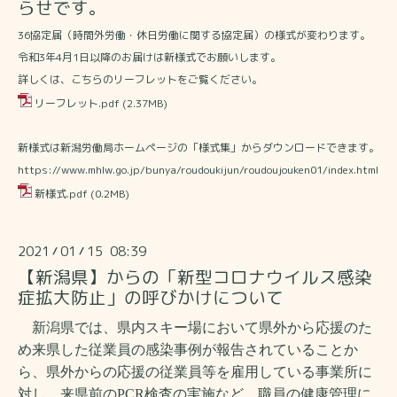
らせです。
36協定届（時間外労働・休日労働に関する協定届）の様式が変わります。
令和3年4月1日以降のお届けは新様式でお願いします。
詳しくは、こちらのリーフレットをご覧ください。
リーフレット.pdf
(2.37MB)
新様式は新潟労働局ホームページの「様式集」からダウンロードできます。
https://www.mhlw.go.jp/bunya/roudoukijun/roudoujouken01/index.html
新様式.pdf
(0.2MB)
2021
01
15 08:39
/
/
【新潟県】からの「新型コロナウイルス感染
症拡大防止」の呼びかけについて
新潟県では、県内スキー場において県外から応援のた
め来県した従業員の感染事例が報告されていることか
ら、県外からの応援の従業員等を雇用している事業所に
対し、来県前の
PCR
検査の実施など、職員の健康管理に