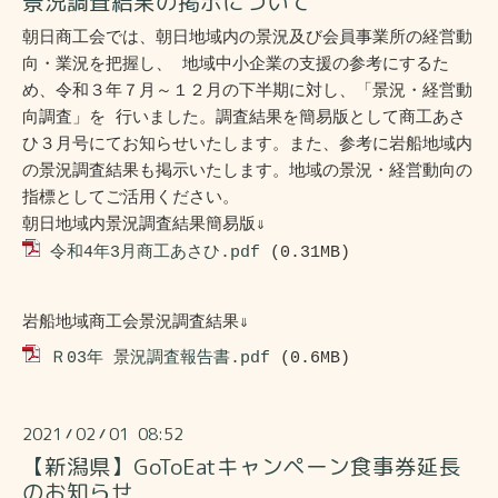
景況調査結果の掲示について
朝日商工会では、朝日地域内の景況及び会員事業所の経営動
向・業況を把握し、 地域中小企業の支援の参考にするた
め、令和３年７月～１２月の下半期に対し、「景況・経営動
向調査」を 行いました。調査結果を簡易版として商工あさ
ひ３月号にてお知らせいたします。また、参考に岩船地域内
の景況調査結果も掲示いたします。地域の景況・経営動向の
指標としてご活用ください。
朝日地域内景況調査結果簡易版⇓
令和4年3月商工あさひ.pdf
(0.31MB)
岩船地域商工会景況調査結果⇓
Ｒ03年 景況調査報告書.pdf
(0.6MB)
2021
02
01 08:52
/
/
【新潟県】GoToEatキャンペーン食事券延長
のお知らせ