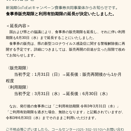
新潟県GoToEatキャンペーン食事券共同事業体からお知らせです。
食事券販売期限と利用有効期限の延長が決定いたしました。
＜延長内容＞
国および県との協議により、食事券の販売期限を延長し、
それに伴い利用
期限も
6
月
30
日（水）まで延長することにいたしました。
食事券の販売は、県の新型コロナウイルス感染症に関する警報解除後に再
開する予定です。
詳細につきましては、販売再開の目途が立った段階で改め
てお知らせします。
〈販売期限〉
当初予定：
1
月
31
日（日）→延長後：販売再開後から
1
か月
程度
〈利用期限〉
当初予定：
3
月
31
日（水）→延長後：
6
月
30
日（水）
なお、発行後の食事券には「ご利用有効期限 令和
3
年
3
月
31
日（水）」
「ご利用有効期限を過ぎた場合、無効となります」と記載されていますが、
令和
3
年
6
月
30
日（水）までそのままご利用いただけます。
ご不明点等ございましたら、コールセンター(025-382-5510)へお問い合わ