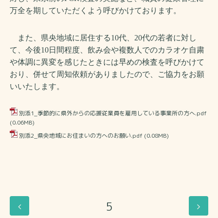
万全を期していただくよう呼びかけております。
また、県央地域に居住する
10
代、
20
代の若者に対し
て、今後
10
日間程度、飲み会や複数人でのカラオケ自粛
や体調に異変を感じたときには早めの検査を呼びかけて
おり、併せて周知依頼がありましたので、ご協力をお願
いいたします。
別添1_季節的に県外からの応援従業員を雇用している事業所の方へ.pdf
(0.06MB)
別添2_県央地域にお住まいの方へのお願い.pdf
(0.08MB)
5