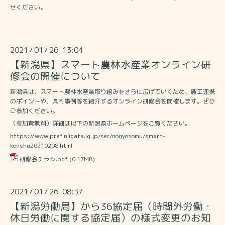
せください。​
2021
01
26 13:04
/
/
【新潟県】スマート農林水産業オンライン研
修会の開催について
新潟県は、スマート農林水産業取り組みをさらに広げていくため、農工連携
のポイントや、県内事例等を紹介するオンライン研修会を開催します。ぜひ
ご参加ください。
（参加費無料）詳細は以下の新潟県ホームページをご覧ください。
https://www.pref.niigata.lg.jp/sec/nogyosomu/smart-
kenshu20210208.html
研修会チラシ.pdf
(0.17MB)
2021
01
26 08:37
/
/
【新潟労働局】から36協定届（時間外労働・
休日労働に関する協定届）の様式変更のお知