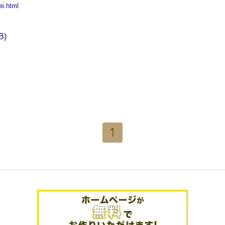
ei.html
B)
1