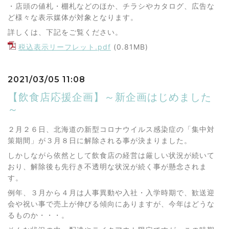
・店頭の値札・棚札などのほか、チラシやカタログ、広告な
ど様々な表示媒体が対象となります。
詳しくは、下記をご覧ください。
税込表示リーフレット.pdf
(0.81MB)
2021/03/05 11:08
【飲食店応援企画】～新企画はじめました
～
２月２６日、北海道の新型コロナウイルス感染症の「集中対
策期間」が３月８日に解除される事が決まりました。
しかしながら依然として飲食店の経営は厳しい状況が続いて
おり、解除後も先行き不透明な状況が続く事が懸念されま
す。
例年、３月から４月は人事異動や入社・入学時期で、歓送迎
会や祝い事で売上が伸びる傾向にありますが、今年はどうな
るものか・・・。