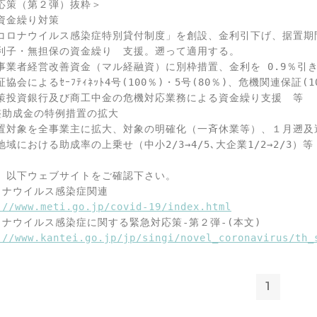
応策（第２弾）抜粋＞

資金繰り対策

コロナウイルス感染症特別貸付制度」を創設、金利引下げ、据置期
利子・無担保の資金繰り　支援。遡って適用する。

事業者経営改善資金（マル経融資）に別枠措置、金利を 0.9％引き
協会によるｾｰﾌﾃｨﾈｯﾄ4号(100％)・5号(80％)、危機関連保証(100
策投資銀行及び商工中金の危機対応業務による資金繰り支援　等

整助成金の特例措置の拡大

置対象を全事業主に拡大、対象の明確化（一斉休業等）、１月遡及適
域における助成率の上乗せ（中小2/3→4/5､大企業1/2→2/3）等

、以下ウェブサイトをご確認下さい。

ロナウイルス感染症関連

://www.meti.go.jp/covid-19/index.html
ロナウイルス感染症に関する緊急対応策-第２弾-(本文)

://www.kantei.go.jp/jp/singi/novel_coronavirus/th_
1