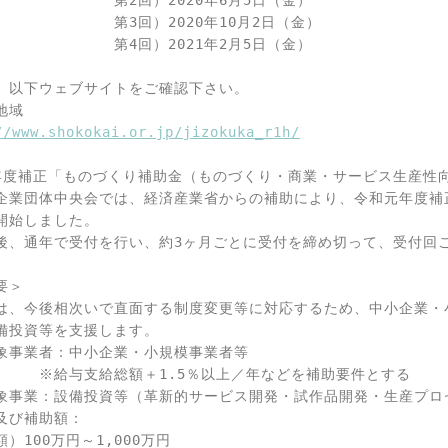
　　　　　　　第2回）2020年6月5日（金）

　　　　　　　第3回）2020年10月2日（金）

　　　　　　　第4回）2021年2月5日（金）

、以下ウェブサイトをご確認下さい。

域

//www.shokokai.or.jp/jizokuka_r1h/
年度補正「ものづくり補助金（ものづくり・商業・サービス生産性向
企業団体中央会では、経済産業省からの補助により、令和元年度補
開始しました。

後、通年で受付を行い、約3ヶ月ごとに受付を締め切って、受付回ご
＞

は、今後相次いで直面する制度変更等に対応するため、中小企業・
備投資等を支援します。

象事業者：中小企業・小規模事業者等

　　　※給与支給総額＋1.5％以上／年などを補助要件とする

象事業：設備投資等（革新的サービス開発・試作品開発・生産プロ
及び補助額：

）100万円～1,000万円
