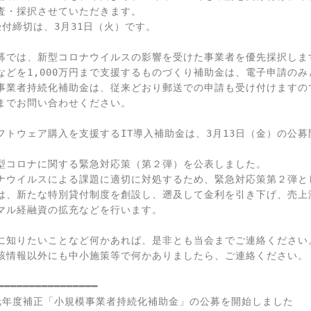
査・採択させていただきます。
受付締切は、3月31日（火）です。

募では、新型コロナウイルスの影響を受けた事業者を優先採択します
などを1,000万円まで支援するものづくり補助金は、電子申請の
事業者持続化補助金は、従来どおり郵送での申請も受け付けますの
までお問い合わせください。

フトウェア購入を支援するIT導入補助金は、3月13日（金）の公募
型コロナに関する緊急対応策（第２弾）を公表しました。

ナウイルスによる課題に適切に対処するため、緊急対応策第２弾と
は、新たな特別貸付制度を創設し、遡及して金利を引き下げ、売上
マル経融資の拡充などを行います。

に知りたいことなど何かあれば、是非とも当会までご連絡ください。
該情報以外にも中小施策等で何かありましたら、ご連絡ください。

━━━━━━━━━━━━━━━━

元年度補正「小規模事業者持続化補助金」の公募を開始しました
