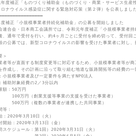
元年度補正「ものづくり補助金（ものづくり・商業・サービス生産性
コロナウイルス感染症に関する緊急対応策（第２弾）を公表しました
━━━━━━━━━━━━━━━━

年度補正「小規模事業者持続化補助金」の公募を開始しました

会連合会・日本商工会議所では、令和元年度補正「小規模事業者持
後、通年で受付を行い、約4ヶ月ごとに受付を締め切って、受付回ご
般の公募では、新型コロナウイルスの影響を受けた事業者に対し、
＞

業者等が直面する制度変更等に対応するため、小規模事業者等が商
を作成し、その計画に沿って取り組む地道な販路開拓等の経費の一部
：小規模事業者及び一定要件を満たすNPO法人

：補助対象経費の2／3分以内

額：50万円

　　　100万円（創業支援等事業の支援を受けた事業者）

　　　500万円（複数の事業者が連携した共同事業）

等：

：2020年3月10日（火）

開始：2020年3月13日（金）

スケジュール：第1回）2020年3月31日（火）
