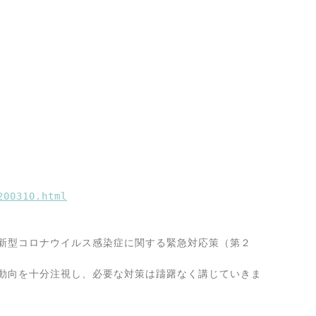
200310.html
。
新型コロナウイルス感染症に関する緊急対応策（第２
動向を十分注視し、必要な対策は躊躇なく講じていきま