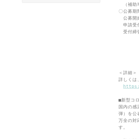
　（補助
〇公募期間
　公募開始
　申請受付
　受付締切
　　　　
　　　　　
　　　　　
　　　　　
　　　　　
＜詳細＞

詳しくは
https
■新型コ
国内の感
弾）を公
万全の対
す。
