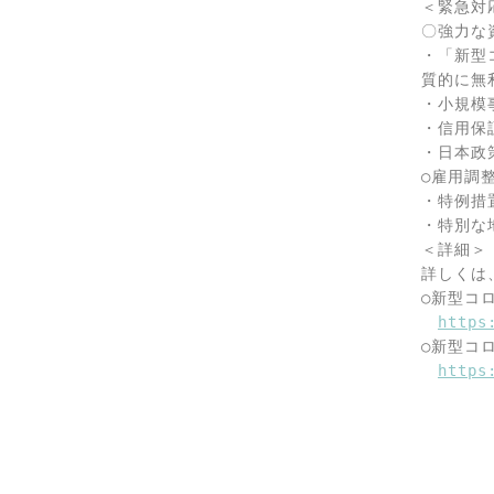
＜緊急対
〇強力な
・「新型
質的に無
・小規模
・信用保証
・日本政
○雇用調
・特例措
・特別な地
＜詳細＞

詳しくは
○新型コ
https
○新型コ
https