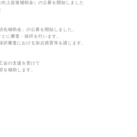
向上促進補助金）の公募を開始しました



続化補助金」の公募を開始しました。

とに審査・採択を行います。

採択審査における加点措置等を講じます。

工会の支援を受けて
を補助します。
