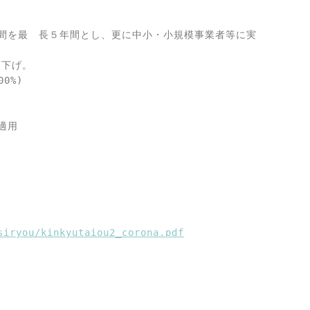
間を最　長５年間とし、更に中小・小規模事業者等に実
下げ。

%)

用

siryou/kinkyutaiou2_corona.pdf