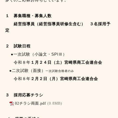
１ 募集職種・募集人数
経営指導員（経営指導員研修生含む） ３名採用予
定
２ 試験日程
●一次試験（小論文・SPIⅢ）
令和８年
１
月２４日（土）
宮崎県商工会連合会
●二次試験（面接）
一次試験合格者のみ
令和８年
２
月２日（月
）宮崎県商工会連合会
３ 採用応募チラシ
02チラシ両面.pdf
(0.8MB)