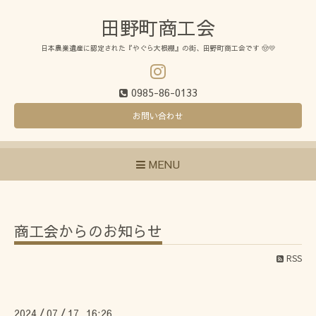
田野町商工会
日本農業遺産に認定された『やぐら大根棚』の街、田野町商工会です 🤠💛
0985-86-0133
お問い合わせ
MENU
商工会からのお知らせ
RSS
2024
07
17 16:26
/
/