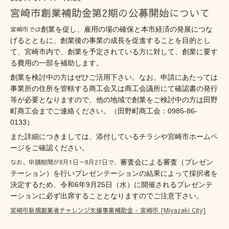
宮崎市創業補助金第2期の公募開始について
宮崎市では
創業を促し、雇用の場の確保と本市経済の発展につな
げるとともに、創業後の事業の成長を促進することを目的とし
て、宮崎市内で、創業を予定されている方に対して、創業に要す
る費用の一部を補助します。
創業を検討中の方はぜひご活用下さい。なお、申請にあたっては
事業所の住所を管轄する商工会又は商工会議所にて確認書の発行
等が必要となりますので、他の地域で創業をご検討中の方は田野
町商工会までご連絡ください。（田野町商工会：0985-86-
0133）
また詳細につきましては、添付しているチラシや宮崎市ホームペ
ージをご確認ください。
なお、申請期間が8月1日～8月27日で、
審査会による審査（プレゼン
テーション）を行いプレゼンテーションの結果によって採択者を
決定するため、
令和6年9月25日（水）に開催されるプレゼンテ
ーションに必ず出席することとなりますのでご注意下さい
。
宮崎市新規創業者チャレンジ支援事業補助金 - 宮崎市 [Miyazaki City]