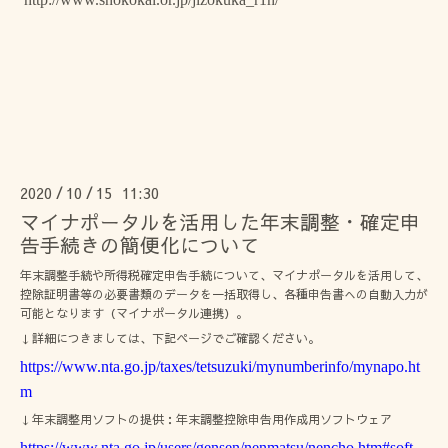
2020
10
15 11:30
/
/
マイナポータルを活用した年末調整・確定申
告手続きの簡便化について
年末調整手続や所得税確定申告手続について、マイナポータルを活用して、
控除証明書等の必要書類のデータを一括取得し、各種申告書への自動入力が
可能となります（マイナポータル連携）。
↓詳細につきましては、下記ページでご確認ください。
https://www.nta.go.jp/taxes/tetsuzuki/mynumberinfo/mynapo.ht
m
↓年末調整用ソフトの提供：年末調整控除申告用作成用ソフトウェア
https://www.nta.go.jp/users/gensen/nenmatsu/nencho.htm#soft_