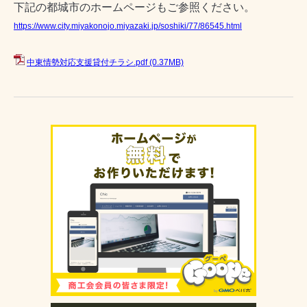
下記の都城市のホームページもご参照ください。
https://www.city.miyakonojo.miyazaki.jp/soshiki/77/86545.html
中東情勢対応支援貸付チラシ.pdf
(0.37MB)