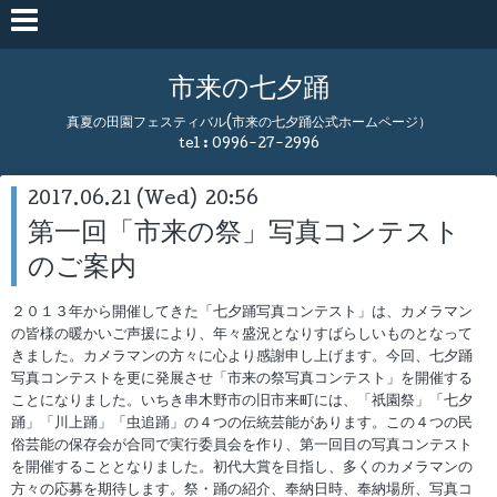
市来の七夕踊
真夏の田園フェスティバル(市来の七夕踊公式ホームページ）
tel : 0996-27-2996
2017.06.21 (Wed) 20:56
第一回「市来の祭」写真コンテスト
のご案内
２０１３年から開催してきた「七夕踊写真コンテスト」は、カメラマン
の皆様の暖かいご声援により、年々盛況となりすばらしいものとなって
きました。カメラマンの方々に心より感謝申し上げます。今回、七夕踊
写真コンテストを更に発展させ「市来の祭写真コンテスト」を開催する
ことになりました。いちき串木野市の旧市来町には、「祇園祭」「七夕
踊」「川上踊」「虫追踊」の４つの伝統芸能があります。この４つの民
俗芸能の保存会が合同で実行委員会を作り、第一回目の写真コンテスト
を開催することとなりました。初代大賞を目指し、多くのカメラマンの
方々の応募を期待します。祭・踊の紹介、奉納日時、奉納場所、写真コ