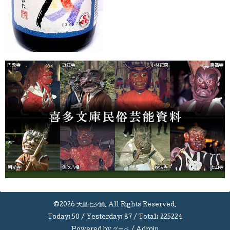
©2026
大里七夕踊
. All Rights Reserved.
Today:
50
/ Yesterday:
87
/ Total:
225224
Powered by
グーペ
/
Admin