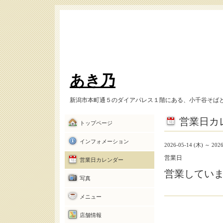
あき乃
新潟市本町通５のダイアパレス１階にある、小千谷そば
営業日カ
トップページ
インフォメーション
2026-05-14 (木) ～ 2026
営業日
営業日カレンダー
営業してい
写真
メニュー
店舗情報