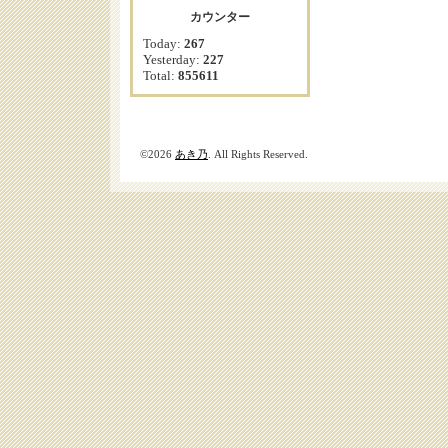
カウンター
Today:
267
Yesterday:
227
Total:
855611
©2026
あき乃
. All Rights Reserved.