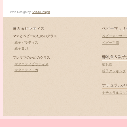
Web Design by
ShiShiDesign
ヨガ＆ピラティス
ベビーマッサ
ママとベビーのためのクラス
ベビーマッサー
親子ピラティス
ベビー手話
親子ヨガ
離乳食＆親子
プレママのためのクラス
マタニティピラティス
離乳食
マタニティヨガ
親子クッキング
ナチュラルス
ナチュラルスキ