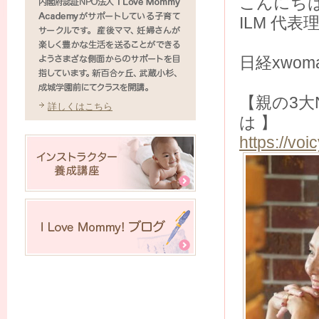
こんにち
ILM 代
日経xwom
【親の3
詳しくはこちら
は 】
https://vo