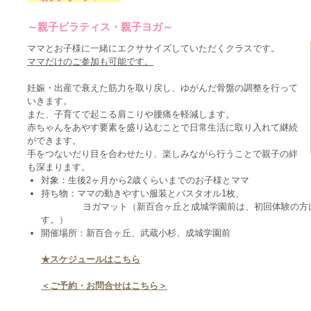
～親子ピラティス・親子ヨガ～
ママとお子様に一緒にエクササイズしていただくクラスです。
ママだけのご参加も可能です。
妊娠・出産で衰えた筋力を取り戻し、ゆがんだ骨盤の調整を行って
いきます。
また、子育てで起こる肩こりや腰痛を軽減します。
赤ちゃんをあやす要素を盛り込むことで日常生活に取り入れて継続
ができます。
手をつないだり目を合わせたり、楽しみながら行うことで親子の絆
も深まります。
対象：生後2ヶ月から2歳くらいまでのお子様とママ
持ち物：ママの動きやすい服装とバスタオル1枚、
ヨガマット（新百合ヶ丘と成城学園前は、初回体験の方にレン
す。）
開催場所：新百合ヶ丘、武蔵小杉、成城学園前
★スケジュールはこちら
＜ご予約・お問合せはこちら＞