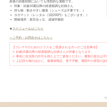
産後の回復段階においても理想的な運動です。
対象：妊娠16週以降の経過順調な妊婦さん
持ち物：動きやすい服装（シューズは不要です。）
ヨガマット（レンタル（1回200円）もございます。）
開催場所：新百合ヶ丘、成城学園前
★
スケジュールはこちら
＜ご予約・お問合せはこちら＞
【プレママのためのクラスをご受講される方へのご注意事項】
☆ 妊娠16週以降の経過順調な妊婦さんが対象となります。
☆ 事前に担当医の許可を得た上でご参加ください。書類の提出は不
☆ 上記持ち物のほかに、健康保険証、母子手帳、通院中の産院の診
©