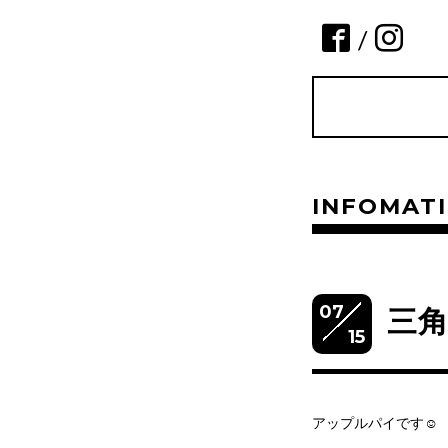
/
INFOMAT
07
三
15
アップルパイです☺︎