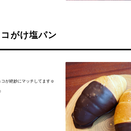
ョコがけ塩パン
が絶妙にマッチしてます‪‪☺︎‬
♡