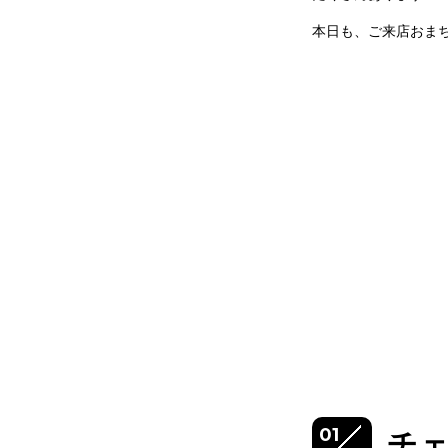
本日も、ご来店おま
01
チ