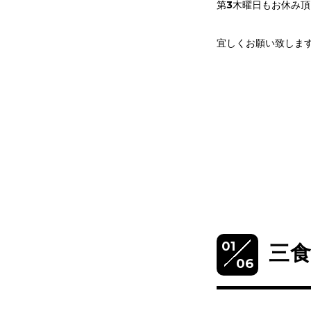
第3木曜日もお休み
宜しくお願い致します‪‪☺
01
三
06