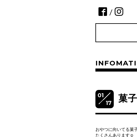
/
INFOMAT
01
菓
17
おやつに向いてる菓
たくさんあります‪‪☺︎‬