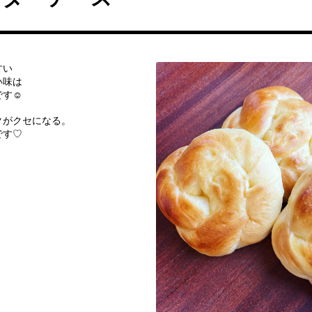
甘い
い味は
‪☺︎‬
クがクセになる。
です♡
！