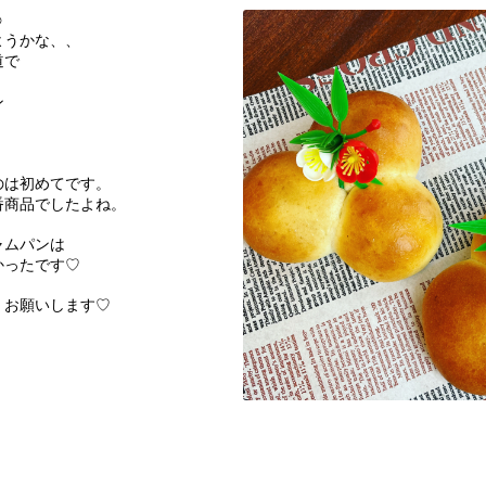
︎
ようかな、、
道で
ン
のは初めてです。
番商品でしたよね。
ャムパンは
かったです♡
くお願いします♡