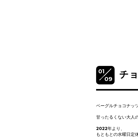
01
チ
09
ベーグルチョコナッ
甘ったるくない大人
2022年より、
もともとの水曜日定