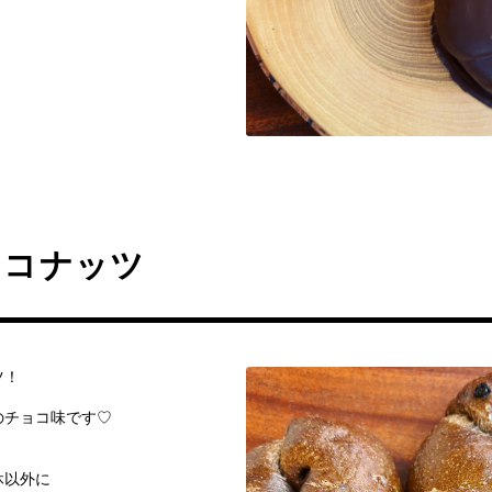
ョコナッツ
ツ！
のチョコ味です♡
休以外に