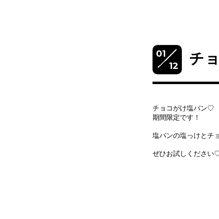
01
チ
12
チョコがけ塩パン♡
期間限定です！
塩パンの塩っけとチョコ
ぜひお試しください