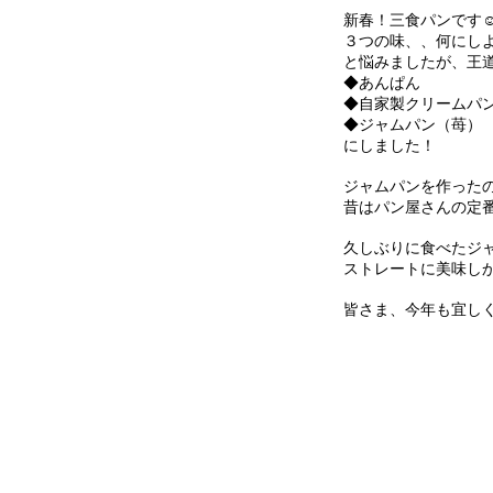
新春！三食パンです☺
３つの味、、何にし
と悩みましたが、王
◆あんぱん
◆自家製クリームパ
◆ジャムパン（苺）
にしました！
ジャムパンを作った
昔はパン屋さんの定
久しぶりに食べたジ
ストレートに美味し
皆さま、今年も宜し