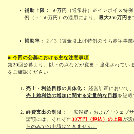
補助上限：
 50万円（通常枠）
※インボイス特例
例（＋150万円）の適用により、
最大250万円
ま
補助率：
 2／3（賃金引上げ特例のうち赤字事業
■ 今回の公募における主な注意事項
第20回公募より、以下の点などが変更・強化されてい
をご確認ください。
売上・利益目標の具体化：
 経営計画において
売上総利益の増加に関する定量的な目標
を記載
経費支出の制限：
 「広報費」および「ウェブ
請額には、それぞれ
30万円（税込）の上限
が設
らのみでの申請はできません。