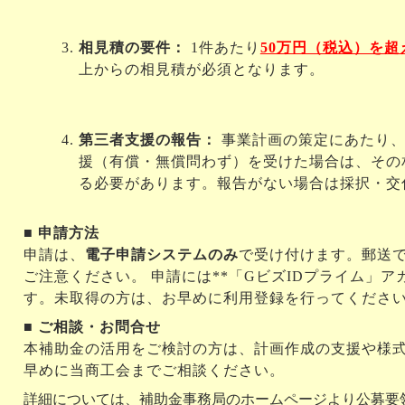
相見積の要件：
 1件あたり
50万円（税込）を超
上からの相見積が必須となります
。
第三者支援の報告：
 事業計画の策定にあたり
援（有償・無償問わず）を受けた場合は、その
る必要があります。報告がない場合は採択・交
■ 申請方法
申請は、
電子申請システムのみ
で受け付けます。郵送
ご注意ください
。
申請には**「GビズIDプライム」ア
す。未取得の方は、お早めに利用登録を行ってくださ
■ ご相談・お問合せ
本補助金の活用をご検討の方は、計画作成の支援や様式
早めに当商工会までご相談ください。
詳細については、補助金事務局のホームページより公募要