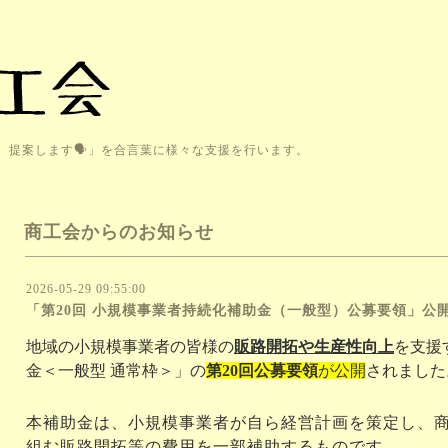
す👂 提案します🗣️」を合言葉に様々な支援を行います。
商工会からのお知らせ
2026-05-29 09:55:00
「第20回 小規模事業者持続化補助金（一般型）公募要領」公
地域の小規模事業者の皆様の
販路開拓や生産性向上
を支援
金＜一般型 通常枠＞」の
第20回公募要領
が公開
されました
本補助金は、小規模事業者が自ら経営計画を策定し、
組む販路開拓等の費用を一部補助するものです。