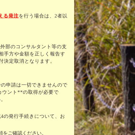
える発注
を行う場合は、2者以
、外部のコンサルタント等の支
相手方や金額を正しく報告す
付決定取消となります
。
での申請は一切できませんので
カウント**の取得が必要で
い
。
4の発行手続きについて、お
領をご確認ください。