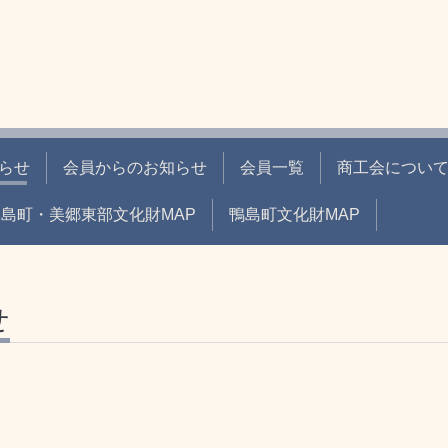
らせ
会員からのお知らせ
会員一覧
商工会につい
川島町・美郷東部文化財MAP
鴨島町文化財MAP
せ