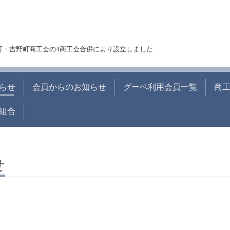
町・吉野町商工会の4商工会合併により設立しました
らせ
会員からのお知らせ
グーペ利用会員一覧
商
組合
せ