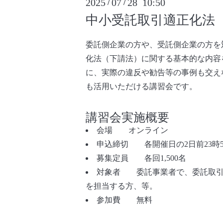
2025
07
28 10:50
/
/
中小受託取引適正化法
委託側企業の方や、受託側企業の方を
化法（下請法）に関する基本的な内容
に、実際の違反や勧告等の事例も交え
も活用いただける講習会です。
講習会実施概要
会場 オンライン
申込締切 各開催日の2日前23時5
募集定員 各回1,500名
対象者 委託事業者で、委託取引
を担当する方、等。
参加費 無料